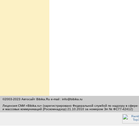
©2003-2023 Автосайт Bibika.Ru e-mail : info@bibika.ru
Лицензия СМИ «Bibika.ru» (зарегистрировано Федеральной службой по надзору в сфере
и массовых коммуникаций (Роскомнадзор) 21.10.2010 за номером Эл № ФС77-42412)