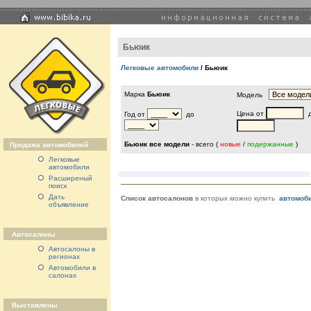
Бьюик
Легковые автомобили
/ Бьюик
Марка
Бьюик
Модель
Цена от
д
Год от
до
Бьюик все модели
- всего
(
новые
/
подержанные
)
Продажа автомобилей
Легковые
автомобили
Расширеный
поиск
Дать
Список автосалонов
в которых можно купить
автомоб
объявление
Автосалоны
Автосалоны в
регионах
Автомобили в
салонах
Выставлены