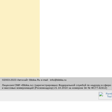
©2003-2023 Автосайт Bibika.Ru e-mail : info@bibika.ru
Лицензия СМИ «Bibika.ru» (зарегистрировано Федеральной службой по надзору в сфере
и массовых коммуникаций (Роскомнадзор) 21.10.2010 за номером Эл № ФС77-42412)