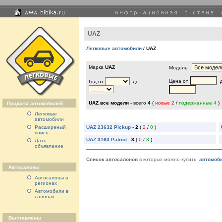
UAZ
Легковые автомобили
/ UAZ
Марка
UAZ
Модель
Цена от
д
Год от
до
UAZ все модели
- всего
4
(
новые 2
/
подержанные 4
)
Продажа автомобилей
Легковые
автомобили
Расширеный
UAZ 23632 Pickup
-
2
(
2
/
0
)
поиск
UAZ 3163 Patriot
-
3
(
0
/
3
)
Дать
объявление
Список автосалонов
в которых можно купить
автомоб
Автосалоны
Автосалоны в
регионах
Автомобили в
салонах
Выставлены